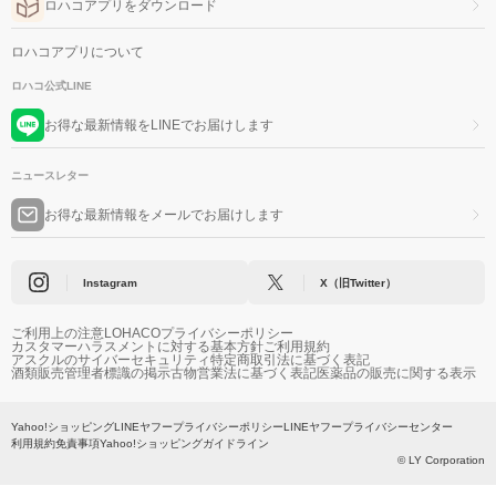
ロハコアプリをダウンロード
ロハコアプリについて
ロハコ公式LINE
お得な最新情報をLINEでお届けします
ニュースレター
お得な最新情報をメールでお届けします
Instagram
X（旧Twitter）
ご利用上の注意
LOHACOプライバシーポリシー
カスタマーハラスメントに対する基本方針
ご利用規約
アスクルのサイバーセキュリティ
特定商取引法に基づく表記
酒類販売管理者標識の掲示
古物営業法に基づく表記
医薬品の販売に関する表示
Yahoo!ショッピング
LINEヤフープライバシーポリシー
LINEヤフープライバシーセンター
利用規約
免責事項
Yahoo!ショッピングガイドライン
© LY Corporation