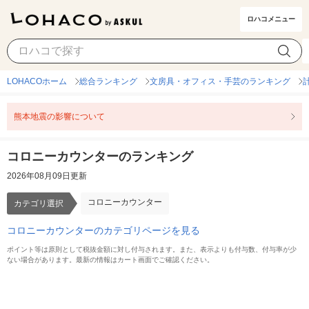
ロハコメニュー
コロニーカウンター
カテゴリ選択
LOHACOホーム
総合ランキング
文房具・オフィス・手芸のランキング
熊本地震の影響について
コロニーカウンターのランキング
2026年08月09日更新
コロニーカウンター
カテゴリ選択
コロニーカウンターのカテゴリページを見る
ポイント等は原則として税抜金額に対し付与されます。また、表示よりも付与数、付与率が少
ない場合があります。最新の情報はカート画面でご確認ください。