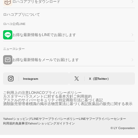
ロハコアプリをダウンロード
ロハコアプリについて
ロハコ公式LINE
お得な最新情報をLINEでお届けします
ニュースレター
お得な最新情報をメールでお届けします
Instagram
X（旧Twitter）
ご利用上の注意
LOHACOプライバシーポリシー
カスタマーハラスメントに対する基本方針
ご利用規約
アスクルのサイバーセキュリティ
特定商取引法に基づく表記
酒類販売管理者標識の掲示
古物営業法に基づく表記
医薬品の販売に関する表示
Yahoo!ショッピング
LINEヤフープライバシーポリシー
LINEヤフープライバシーセンター
利用規約
免責事項
Yahoo!ショッピングガイドライン
© LY Corporation