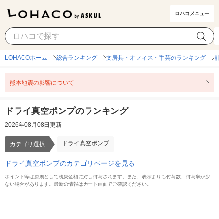
ロハコメニュー
ドライ真空ポンプ
カテゴリ選択
LOHACOホーム
総合ランキング
文房具・オフィス・手芸のランキング
熊本地震の影響について
ドライ真空ポンプのランキング
2026年08月08日更新
ドライ真空ポンプ
カテゴリ選択
ドライ真空ポンプのカテゴリページを見る
ポイント等は原則として税抜金額に対し付与されます。また、表示よりも付与数、付与率が少
ない場合があります。最新の情報はカート画面でご確認ください。