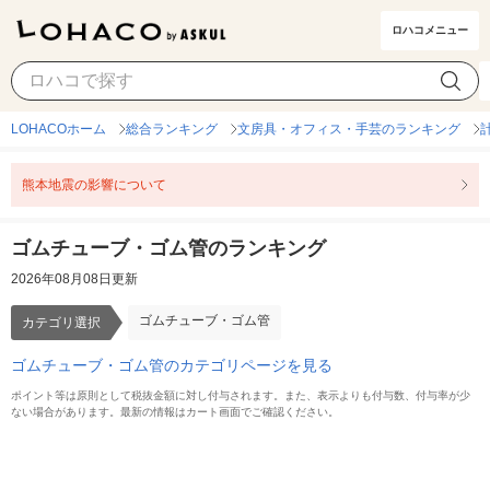
ロハコメニュー
ゴムチューブ・ゴム管
カテゴリ選択
LOHACOホーム
総合ランキング
文房具・オフィス・手芸のランキング
熊本地震の影響について
ゴムチューブ・ゴム管のランキング
2026年08月08日更新
ゴムチューブ・ゴム管
カテゴリ選択
ゴムチューブ・ゴム管のカテゴリページを見る
ポイント等は原則として税抜金額に対し付与されます。また、表示よりも付与数、付与率が少
ない場合があります。最新の情報はカート画面でご確認ください。