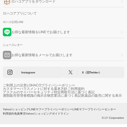
ロハコアプリをダウンロード
ロハコアプリについて
ロハコ公式LINE
お得な最新情報をLINEでお届けします
ニュースレター
お得な最新情報をメールでお届けします
Instagram
X（旧Twitter）
ご利用上の注意
LOHACOプライバシーポリシー
カスタマーハラスメントに対する基本方針
ご利用規約
アスクルのサイバーセキュリティ
特定商取引法に基づく表記
酒類販売管理者標識の掲示
古物営業法に基づく表記
医薬品の販売に関する表示
Yahoo!ショッピング
LINEヤフープライバシーポリシー
LINEヤフープライバシーセンター
利用規約
免責事項
Yahoo!ショッピングガイドライン
© LY Corporation