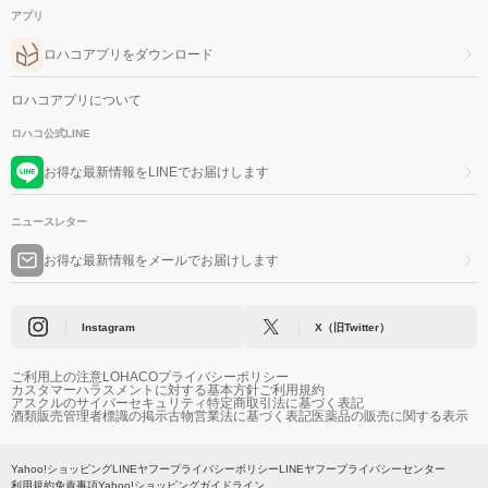
アプリ
ロハコアプリをダウンロード
ロハコアプリについて
ロハコ公式LINE
お得な最新情報をLINEでお届けします
ニュースレター
お得な最新情報をメールでお届けします
Instagram
X（旧Twitter）
ご利用上の注意
LOHACOプライバシーポリシー
カスタマーハラスメントに対する基本方針
ご利用規約
アスクルのサイバーセキュリティ
特定商取引法に基づく表記
酒類販売管理者標識の掲示
古物営業法に基づく表記
医薬品の販売に関する表示
Yahoo!ショッピング
LINEヤフープライバシーポリシー
LINEヤフープライバシーセンター
利用規約
免責事項
Yahoo!ショッピングガイドライン