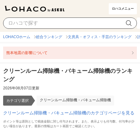
ロハコメニュー
クリーンルーム掃除機・バキューム掃除機
カテゴリ選択
LOHACOホーム
総合ランキング
文房具・オフィス・手芸のランキング
熊本地震の影響について
クリーンルーム掃除機・バキューム掃除機のランキ
ング
2026年08月07日更新
クリーンルーム掃除機・バキューム掃除機
カテゴリ選択
クリーンルーム掃除機・バキューム掃除機のカテゴリページを見る
ポイント等は原則として税抜金額に対し付与されます。また、表示よりも付与数、付与率が少
ない場合があります。最新の情報はカート画面でご確認ください。