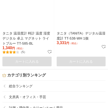
タニタ 温湿度計 時計 温度 湿度
タニタ（TANITA）デジタル温湿
デジタル 卓上 マグネット ライ
度計 TT-538-WH 1個
3,331
トブルー TT-585-BL
円
（税込）
1,340
円
（税込）
（5）
カートに入れる
カートに入れる
カテゴリ別ランキング
総合ランキング
文房具・オフィス・手芸
計測・理化学・クリーンルーム用品