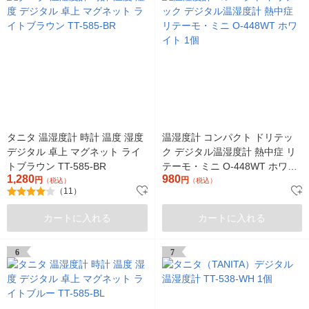
タニタ 温湿度計 時計 温度 湿度
温湿度計 コンパクト ドリテッ
デジタル 卓上 マグネット ライ
ク デジタル温湿度計 熱中症 リ
トブラウン TT-585-BR
テーモ・ミニ O-448WT ホワイ
1,280
980
円
ト 1個
円
（税込）
（税込）
（11）
カートに入れる
カートに入れる
6
7