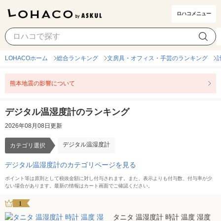
ロハコメニュー
デジタル温湿度計
カテゴリ選択
LOHACOホーム
総合ランキング
文房具・オフィス・手芸のランキング
熊本地震の影響について
デジタル温湿度計のランキング
2026年08月08日更新
デジタル温湿度計
カテゴリ選択
デジタル温湿度計のカテゴリページを見る
ポイント等は原則として税抜金額に対し付与されます。また、表示よりも付与数、付与率が少
ない場合があります。最新の情報はカート画面でご確認ください。
1
タニタ 温湿度計 時計 温度 湿度