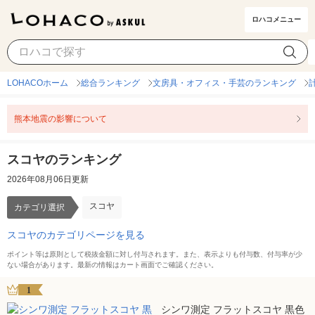
ロハコメニュー
スコヤ
カテゴリ選択
LOHACOホーム
総合ランキング
文房具・オフィス・手芸のランキング
熊本地震の影響について
スコヤのランキング
2026年08月06日更新
スコヤ
カテゴリ選択
スコヤのカテゴリページを見る
ポイント等は原則として税抜金額に対し付与されます。また、表示よりも付与数、付与率が少
ない場合があります。最新の情報はカート画面でご確認ください。
1
シンワ測定 フラットスコヤ 黒色