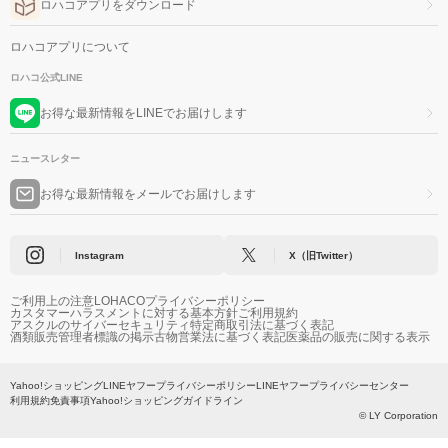
ロハコアプリをダウンロード
ロハコアプリについて
ロハコ公式LINE
お得な最新情報をLINEでお届けします
ニュースレター
お得な最新情報をメールでお届けします
Instagram
X（旧Twitter）
ご利用上の注意
LOHACOプライバシーポリシー
カスタマーハラスメントに対する基本方針
ご利用規約
アスクルのサイバーセキュリティ
特定商取引法に基づく表記
酒類販売管理者標識の掲示
古物営業法に基づく表記
医薬品の販売に関する表示
Yahoo!ショッピング
LINEヤフープライバシーポリシー
LINEヤフープライバシーセンター
利用規約
免責事項
Yahoo!ショッピングガイドライン
© LY Corporation