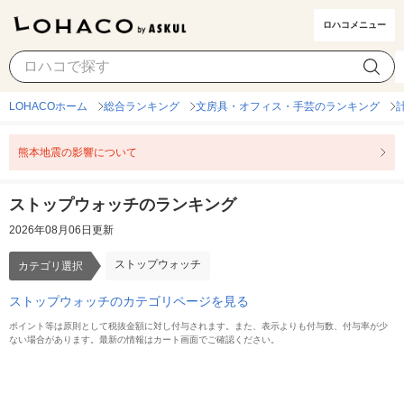
ロハコメニュー
ストップウォッチ
カテゴリ選択
LOHACOホーム
総合ランキング
文房具・オフィス・手芸のランキング
熊本地震の影響について
ストップウォッチのランキング
2026年08月06日更新
ストップウォッチ
カテゴリ選択
ストップウォッチのカテゴリページを見る
ポイント等は原則として税抜金額に対し付与されます。また、表示よりも付与数、付与率が少
ない場合があります。最新の情報はカート画面でご確認ください。