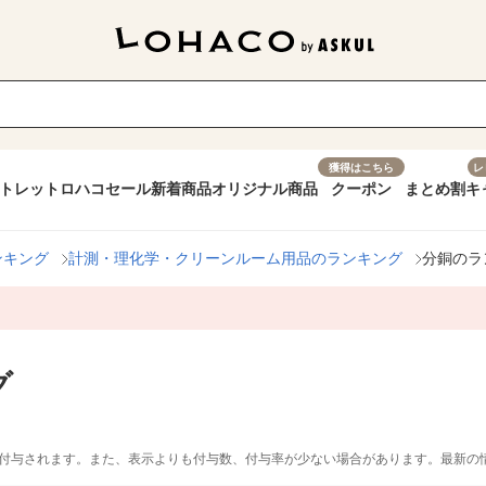
獲得はこちら
レ
トレット
ロハコセール
新着商品
オリジナル商品
クーポン
まとめ割
キ
ンキング
計測・理化学・クリーンルーム用品のランキング
分銅のラ
グ
付与されます。また、表示よりも付与数、付与率が少ない場合があります。最新の