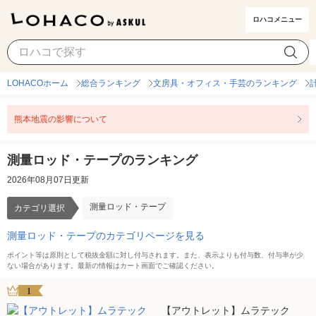
ロハコメニュー
測量ロッド・テープ
カテゴリ選択
LOHACOホーム
総合ランキング
文房具・オフィス・手芸のランキング
熊本地震の影響について
測量ロッド・テープのランキング
2026年08月07日更新
測量ロッド・テープ
カテゴリ選択
測量ロッド・テープのカテゴリページを見る
ポイント等は原則として税抜金額に対し付与されます。また、表示よりも付与数、付与率が少
ない場合があります。最新の情報はカート画面でご確認ください。
1
【アウトレット】ムラテック