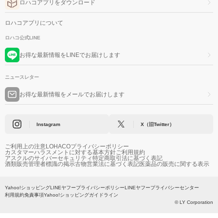
ロハコアプリをダウンロード
ロハコアプリについて
ロハコ公式LINE
お得な最新情報をLINEでお届けします
ニュースレター
お得な最新情報をメールでお届けします
Instagram
X（旧Twitter）
ご利用上の注意
LOHACOプライバシーポリシー
カスタマーハラスメントに対する基本方針
ご利用規約
アスクルのサイバーセキュリティ
特定商取引法に基づく表記
酒類販売管理者標識の掲示
古物営業法に基づく表記
医薬品の販売に関する表示
Yahoo!ショッピング
LINEヤフープライバシーポリシー
LINEヤフープライバシーセンター
利用規約
免責事項
Yahoo!ショッピングガイドライン
© LY Corporation