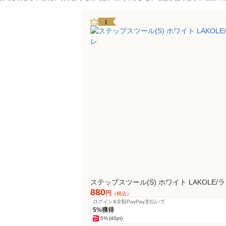
1
ステップスツール(S) ホワイト LAKOLE/
880
円
（税込）
ログイン&全額PayPay支払いで
5%獲得
5%
(40pt)