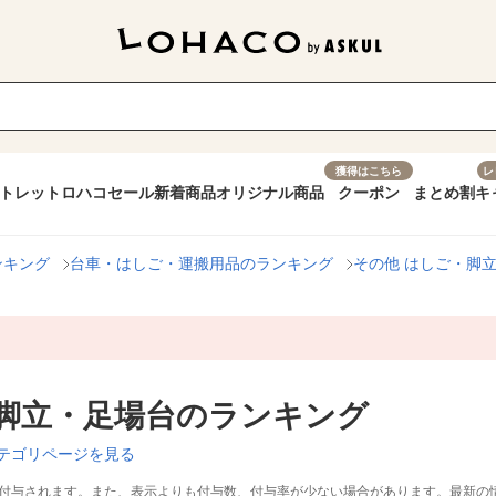
獲得はこちら
レ
トレット
ロハコセール
新着商品
オリジナル商品
クーポン
まとめ割
キ
ンキング
台車・はしご・運搬用品のランキング
その他 はしご・脚
・脚立・足場台のランキング
テゴリページを見る
付与されます。また、表示よりも付与数、付与率が少ない場合があります。最新の