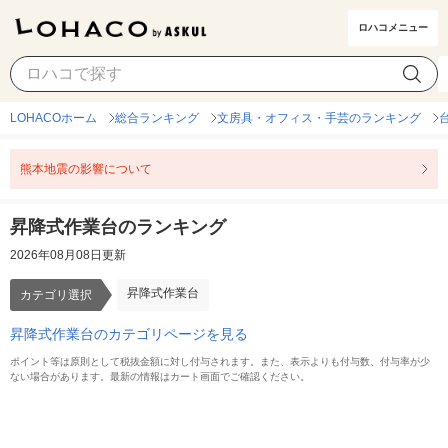
ロハコメニュー
昇降式作業台
カテゴリ選択
LOHACOホーム
総合ランキング
文房具・オフィス・手芸のランキング
熊本地震の影響について
昇降式作業台のランキング
2026年08月08日更新
昇降式作業台
カテゴリ選択
昇降式作業台のカテゴリページを見る
ポイント等は原則として税抜金額に対し付与されます。また、表示よりも付与数、付与率が少
ない場合があります。最新の情報はカート画面でご確認ください。