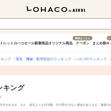
獲得はこちら
レ
トレット
ロハコセール
新着商品
オリジナル商品
クーポン
まとめ割
キ
ンキング
電気・機械・配管部品のランキング
バルブのランキング
ンキング
る
付与されます。また、表示よりも付与数、付与率が少ない場合があります。最新の