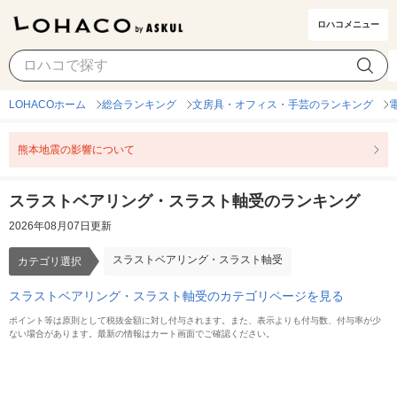
ロハコメニュー
スラストベアリング・スラスト軸受
カテゴリ選択
LOHACOホーム
総合ランキング
文房具・オフィス・手芸のランキング
熊本地震の影響について
スラストベアリング・スラスト軸受のランキング
2026年08月07日更新
スラストベアリング・スラスト軸受
カテゴリ選択
スラストベアリング・スラスト軸受のカテゴリページを見る
ポイント等は原則として税抜金額に対し付与されます。また、表示よりも付与数、付与率が少
ない場合があります。最新の情報はカート画面でご確認ください。