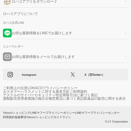
ロハコアプリをダウンロード
ロハコアプリについて
ロハコ公式LINE
お得な最新情報をLINEでお届けします
ニュースレター
お得な最新情報をメールでお届けします
Instagram
X（旧Twitter）
ご利用上の注意
LOHACOプライバシーポリシー
カスタマーハラスメントに対する基本方針
ご利用規約
アスクルのサイバーセキュリティ
特定商取引法に基づく表記
酒類販売管理者標識の掲示
古物営業法に基づく表記
医薬品の販売に関する表示
Yahoo!ショッピング
LINEヤフープライバシーポリシー
LINEヤフープライバシーセンター
利用規約
免責事項
Yahoo!ショッピングガイドライン
© LY Corporation