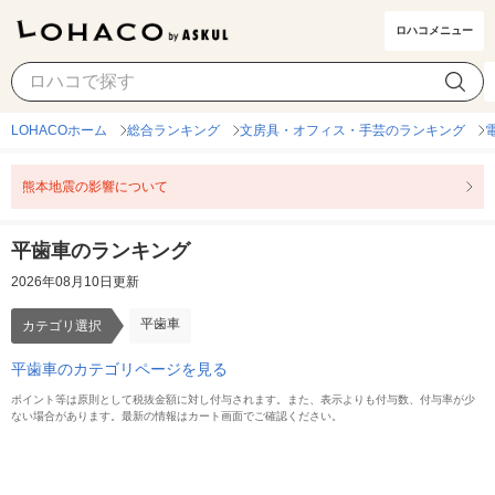
ロハコメニュー
平歯車
カテゴリ選択
LOHACOホーム
総合ランキング
文房具・オフィス・手芸のランキング
熊本地震の影響について
平歯車のランキング
2026年08月10日更新
平歯車
カテゴリ選択
平歯車のカテゴリページを見る
ポイント等は原則として税抜金額に対し付与されます。また、表示よりも付与数、付与率が少
ない場合があります。最新の情報はカート画面でご確認ください。