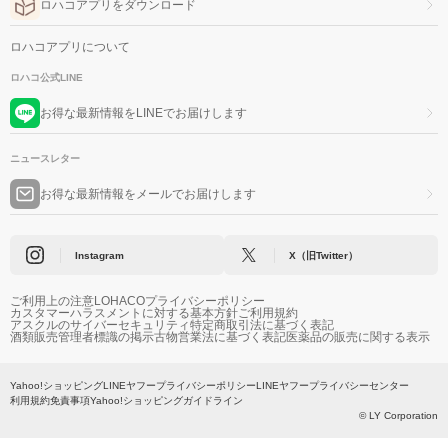
ロハコアプリをダウンロード
ロハコアプリについて
ロハコ公式LINE
お得な最新情報をLINEでお届けします
ニュースレター
お得な最新情報をメールでお届けします
Instagram
X（旧Twitter）
ご利用上の注意
LOHACOプライバシーポリシー
カスタマーハラスメントに対する基本方針
ご利用規約
アスクルのサイバーセキュリティ
特定商取引法に基づく表記
酒類販売管理者標識の掲示
古物営業法に基づく表記
医薬品の販売に関する表示
Yahoo!ショッピング
LINEヤフープライバシーポリシー
LINEヤフープライバシーセンター
利用規約
免責事項
Yahoo!ショッピングガイドライン
© LY Corporation