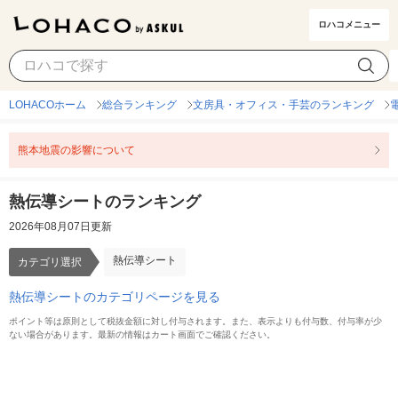
ロハコメニュー
熱伝導シート
カテゴリ選択
LOHACOホーム
総合ランキング
文房具・オフィス・手芸のランキング
熊本地震の影響について
熱伝導シートのランキング
2026年08月07日更新
熱伝導シート
カテゴリ選択
熱伝導シートのカテゴリページを見る
ポイント等は原則として税抜金額に対し付与されます。また、表示よりも付与数、付与率が少
ない場合があります。最新の情報はカート画面でご確認ください。