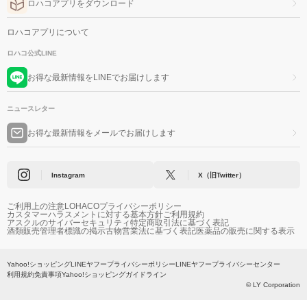
ロハコアプリをダウンロード
ロハコアプリについて
ロハコ公式LINE
お得な最新情報をLINEでお届けします
ニュースレター
お得な最新情報をメールでお届けします
Instagram
X（旧Twitter）
ご利用上の注意
LOHACOプライバシーポリシー
カスタマーハラスメントに対する基本方針
ご利用規約
アスクルのサイバーセキュリティ
特定商取引法に基づく表記
酒類販売管理者標識の掲示
古物営業法に基づく表記
医薬品の販売に関する表示
Yahoo!ショッピング
LINEヤフープライバシーポリシー
LINEヤフープライバシーセンター
利用規約
免責事項
Yahoo!ショッピングガイドライン
© LY Corporation