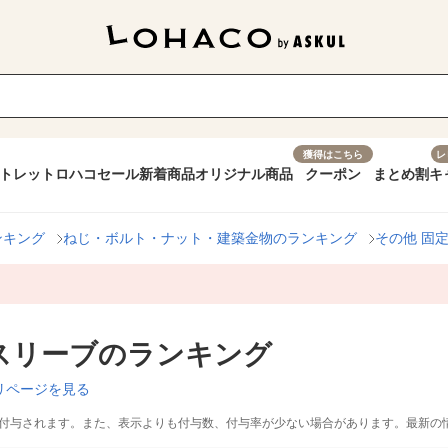
獲得はこちら
レ
トレット
ロハコセール
新着商品
オリジナル商品
クーポン
まとめ割
キ
ンキング
ねじ・ボルト・ナット・建築金物のランキング
その他 固
スリーブのランキング
リページを見る
付与されます。また、表示よりも付与数、付与率が少ない場合があります。最新の