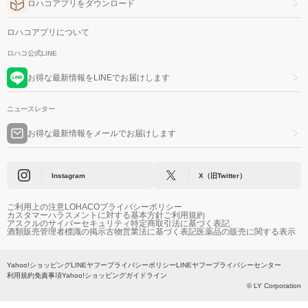
ロハコアプリをダウンロード
ロハコアプリについて
ロハコ公式LINE
お得な最新情報をLINEでお届けします
ニュースレター
お得な最新情報をメールでお届けします
Instagram
X（旧Twitter）
ご利用上の注意
LOHACOプライバシーポリシー
カスタマーハラスメントに対する基本方針
ご利用規約
アスクルのサイバーセキュリティ
特定商取引法に基づく表記
酒類販売管理者標識の掲示
古物営業法に基づく表記
医薬品の販売に関する表示
Yahoo!ショッピング
LINEヤフープライバシーポリシー
LINEヤフープライバシーセンター
利用規約
免責事項
Yahoo!ショッピングガイドライン
© LY Corporation