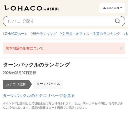
ロハコメニュー
ターンバックル
カテゴリ選択
LOHACOホーム
総合ランキング
文房具・オフィス・手芸のランキング
熊本地震の影響について
ターンバックルのランキング
2026年08月07日更新
ターンバックル
カテゴリ選択
ターンバックルのカテゴリページを見る
ポイント等は原則として税抜金額に対し付与されます。また、表示よりも付与数、付与率が少
ない場合があります。最新の情報はカート画面でご確認ください。