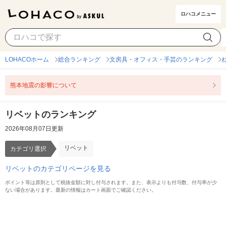
ロハコメニュー
リベット
カテゴリ選択
LOHACOホーム
総合ランキング
文房具・オフィス・手芸のランキング
熊本地震の影響について
リベットのランキング
2026年08月07日更新
リベット
カテゴリ選択
リベットのカテゴリページを見る
ポイント等は原則として税抜金額に対し付与されます。また、表示よりも付与数、付与率が少
ない場合があります。最新の情報はカート画面でご確認ください。