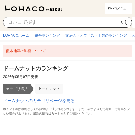
ロハコメニュー
ドームナット
カテゴリ選択
LOHACOホーム
総合ランキング
文房具・オフィス・手芸のランキング
熊本地震の影響について
ドームナットのランキング
2026年08月07日更新
ドームナット
カテゴリ選択
ドームナットのカテゴリページを見る
ポイント等は原則として税抜金額に対し付与されます。また、表示よりも付与数、付与率が少
ない場合があります。最新の情報はカート画面でご確認ください。