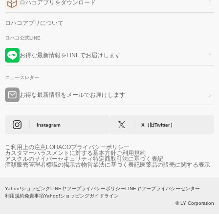
ロハコアプリをダウンロード
ロハコアプリについて
ロハコ公式LINE
お得な最新情報をLINEでお届けします
ニュースレター
お得な最新情報をメールでお届けします
Instagram
X（旧Twitter）
ご利用上の注意
LOHACOプライバシーポリシー
カスタマーハラスメントに対する基本方針
ご利用規約
アスクルのサイバーセキュリティ
特定商取引法に基づく表記
酒類販売管理者標識の掲示
古物営業法に基づく表記
医薬品の販売に関する表示
Yahoo!ショッピング
LINEヤフープライバシーポリシー
LINEヤフープライバシーセンター
利用規約
免責事項
Yahoo!ショッピングガイドライン
© LY Corporation