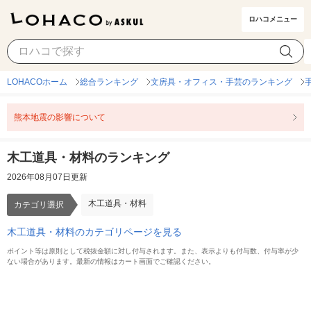
ロハコメニュー
木工道具・材料
カテゴリ選択
LOHACOホーム
総合ランキング
文房具・オフィス・手芸のランキング
熊本地震の影響について
木工道具・材料のランキング
2026年08月07日更新
木工道具・材料
カテゴリ選択
木工道具・材料のカテゴリページを見る
ポイント等は原則として税抜金額に対し付与されます。また、表示よりも付与数、付与率が少
ない場合があります。最新の情報はカート画面でご確認ください。