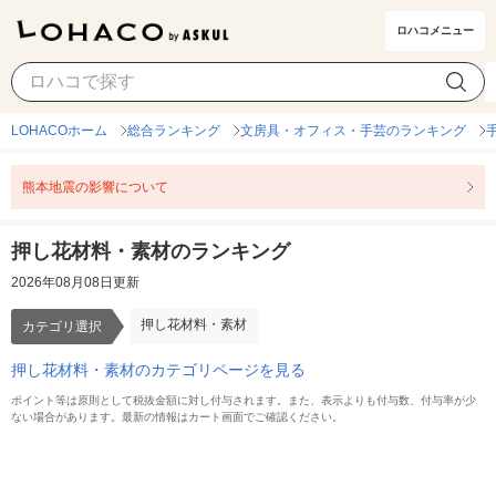
ロハコメニュー
押し花材料・素材
カテゴリ選択
LOHACOホーム
総合ランキング
文房具・オフィス・手芸のランキング
熊本地震の影響について
押し花材料・素材のランキング
2026年08月08日更新
押し花材料・素材
カテゴリ選択
押し花材料・素材のカテゴリページを見る
ポイント等は原則として税抜金額に対し付与されます。また、表示よりも付与数、付与率が少
ない場合があります。最新の情報はカート画面でご確認ください。