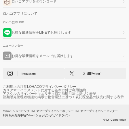
ロハコアプリをダウンロード
ロハコアプリについて
ロハコ公式LINE
お得な最新情報をLINEでお届けします
ニュースレター
お得な最新情報をメールでお届けします
Instagram
X（旧Twitter）
ご利用上の注意
LOHACOプライバシーポリシー
カスタマーハラスメントに対する基本方針
ご利用規約
アスクルのサイバーセキュリティ
特定商取引法に基づく表記
酒類販売管理者標識の掲示
古物営業法に基づく表記
医薬品の販売に関する表示
Yahoo!ショッピング
LINEヤフープライバシーポリシー
LINEヤフープライバシーセンター
利用規約
免責事項
Yahoo!ショッピングガイドライン
© LY Corporation