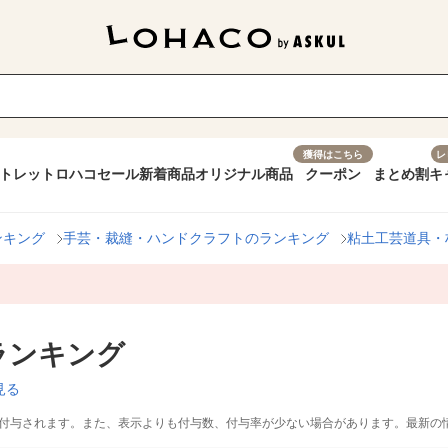
獲得はこちら
レ
トレット
ロハコセール
新着商品
オリジナル商品
クーポン
まとめ割
キ
ンキング
手芸・裁縫・ハンドクラフトのランキング
粘土工芸道具・
ランキング
見る
付与されます。また、表示よりも付与数、付与率が少ない場合があります。最新の