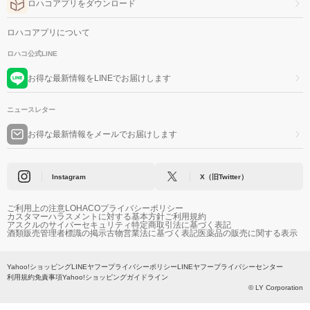
ロハコアプリをダウンロード
ロハコアプリについて
ロハコ公式LINE
お得な最新情報をLINEでお届けします
ニュースレター
お得な最新情報をメールでお届けします
Instagram
X（旧Twitter）
ご利用上の注意
LOHACOプライバシーポリシー
カスタマーハラスメントに対する基本方針
ご利用規約
アスクルのサイバーセキュリティ
特定商取引法に基づく表記
酒類販売管理者標識の掲示
古物営業法に基づく表記
医薬品の販売に関する表示
Yahoo!ショッピング
LINEヤフープライバシーポリシー
LINEヤフープライバシーセンター
利用規約
免責事項
Yahoo!ショッピングガイドライン
© LY Corporation