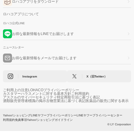
ロハコアプリをダウンロード
ロハコアプリについて
ロハコ公式LINE
お得な最新情報をLINEでお届けします
ニュースレター
お得な最新情報をメールでお届けします
Instagram
X（旧Twitter）
ご利用上の注意
LOHACOプライバシーポリシー
カスタマーハラスメントに対する基本方針
ご利用規約
アスクルのサイバーセキュリティ
特定商取引法に基づく表記
酒類販売管理者標識の掲示
古物営業法に基づく表記
医薬品の販売に関する表示
Yahoo!ショッピング
LINEヤフープライバシーポリシー
LINEヤフープライバシーセンター
利用規約
免責事項
Yahoo!ショッピングガイドライン
© LY Corporation