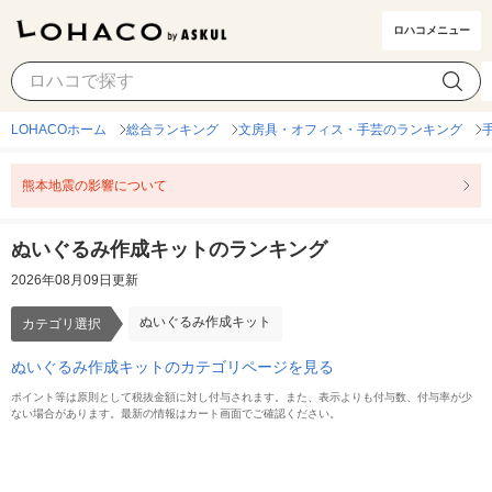
ロハコメニュー
ぬいぐるみ作成キット
カテゴリ選択
LOHACOホーム
総合ランキング
文房具・オフィス・手芸のランキング
熊本地震の影響について
ぬいぐるみ作成キットのランキング
2026年08月09日更新
ぬいぐるみ作成キット
カテゴリ選択
ぬいぐるみ作成キットのカテゴリページを見る
ポイント等は原則として税抜金額に対し付与されます。また、表示よりも付与数、付与率が少
ない場合があります。最新の情報はカート画面でご確認ください。