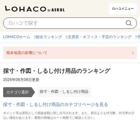
ロハコメニュー
採寸・作図・しるし付け用品
カテゴリ選択
LOHACOホーム
総合ランキング
文房具・オフィス・手芸のランキング
熊本地震の影響について
採寸・作図・しるし付け用品のランキング
2026年08月08日更新
採寸・作図・しるし付け用品
カテゴリ選択
採寸・作図・しるし付け用品のカテゴリページを見る
ポイント等は原則として税抜金額に対し付与されます。また、表示よりも付与数、付与率が少
ない場合があります。最新の情報はカート画面でご確認ください。