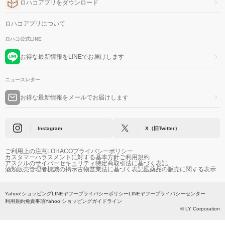
ロハコアプリをダウンロード
ロハコアプリについて
ロハコ公式LINE
お得な最新情報をLINEでお届けします
ニュースレター
お得な最新情報をメールでお届けします
Instagram
X（旧Twitter）
ご利用上の注意
LOHACOプライバシーポリシー
カスタマーハラスメントに対する基本方針
ご利用規約
アスクルのサイバーセキュリティ
特定商取引法に基づく表記
酒類販売管理者標識の掲示
古物営業法に基づく表記
医薬品の販売に関する表示
Yahoo!ショッピング
LINEヤフープライバシーポリシー
LINEヤフープライバシーセンター
利用規約
免責事項
Yahoo!ショッピングガイドライン
© LY Corporation