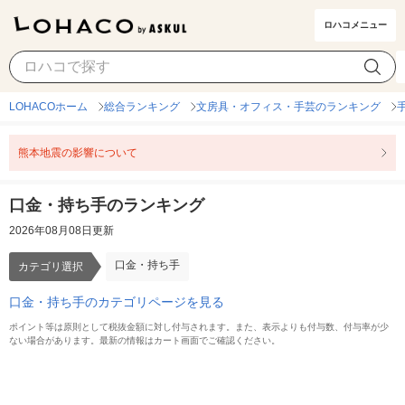
ロハコメニュー
口金・持ち手
カテゴリ選択
LOHACOホーム
総合ランキング
文房具・オフィス・手芸のランキング
熊本地震の影響について
口金・持ち手のランキング
2026年08月08日更新
口金・持ち手
カテゴリ選択
口金・持ち手のカテゴリページを見る
ポイント等は原則として税抜金額に対し付与されます。また、表示よりも付与数、付与率が少
ない場合があります。最新の情報はカート画面でご確認ください。