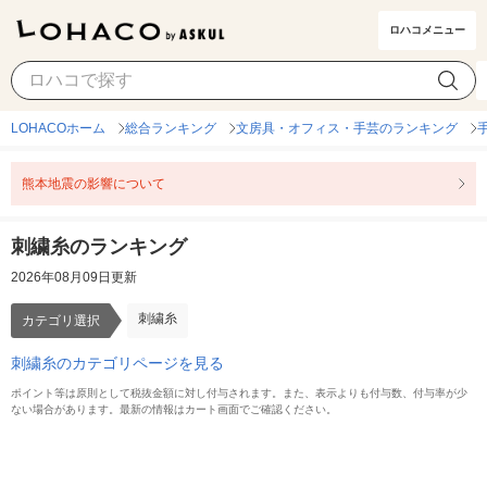
ロハコメニュー
刺繍糸
カテゴリ選択
LOHACOホーム
総合ランキング
文房具・オフィス・手芸のランキング
熊本地震の影響について
刺繍糸のランキング
2026年08月09日更新
刺繍糸
カテゴリ選択
刺繍糸のカテゴリページを見る
ポイント等は原則として税抜金額に対し付与されます。また、表示よりも付与数、付与率が少
ない場合があります。最新の情報はカート画面でご確認ください。