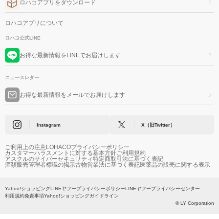
ロハコアプリをダウンロード
ロハコアプリについて
ロハコ公式LINE
お得な最新情報をLINEでお届けします
ニュースレター
お得な最新情報をメールでお届けします
Instagram
X（旧Twitter）
ご利用上の注意
LOHACOプライバシーポリシー
カスタマーハラスメントに対する基本方針
ご利用規約
アスクルのサイバーセキュリティ
特定商取引法に基づく表記
酒類販売管理者標識の掲示
古物営業法に基づく表記
医薬品の販売に関する表示
Yahoo!ショッピング
LINEヤフープライバシーポリシー
LINEヤフープライバシーセンター
利用規約
免責事項
Yahoo!ショッピングガイドライン
© LY Corporation