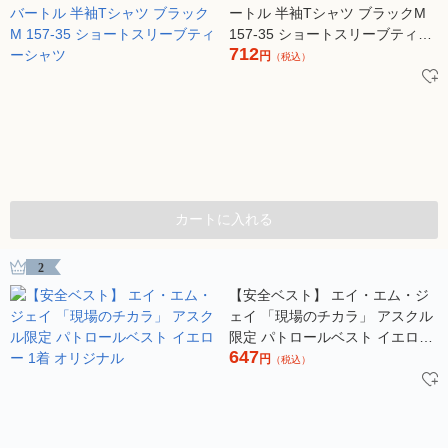
ートル 半袖Tシャツ ブラックM
157-35 ショートスリーブティー
712
シャツ
円
（税込）
カートに入れる
2
【安全ベスト】 エイ・エム・ジ
ェイ 「現場のチカラ」 アスクル
限定 パトロールベスト イエロー
647
1着 オリジナル
円
（税込）