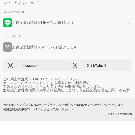
ロハコアプリについて
ロハコ公式LINE
お得な最新情報をLINEでお届けします
ニュースレター
お得な最新情報をメールでお届けします
Instagram
X（旧Twitter）
ご利用上の注意
LOHACOプライバシーポリシー
カスタマーハラスメントに対する基本方針
ご利用規約
アスクルのサイバーセキュリティ
特定商取引法に基づく表記
酒類販売管理者標識の掲示
古物営業法に基づく表記
医薬品の販売に関する表示
Yahoo!ショッピング
LINEヤフープライバシーポリシー
LINEヤフープライバシーセンター
利用規約
免責事項
Yahoo!ショッピングガイドライン
© LY Corporation