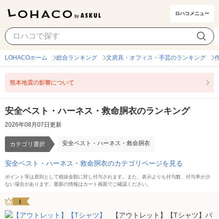
ロハコメニュー
安全ベスト・ハーネス・救命胴衣
カテゴリ選択
LOHACOホーム
総合ランキング
文房具・オフィス・手芸のランキング
熊本地震の影響について
安全ベスト・ハーネス・救命胴衣のランキング
2026年08月07日更新
安全ベスト・ハーネス・救命胴衣
カテゴリ選択
安全ベスト・ハーネス・救命胴衣のカテゴリページを見る
ポイント等は原則として税抜金額に対し付与されます。また、表示よりも付与数、付与率が少
ない場合があります。最新の情報はカート画面でご確認ください。
1
【アウトレット】【Tシャツ】バ