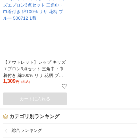
【アウトレット】レップ キッズ
エプロン3点セット 三角巾・巾
着付き 綿100% リサ 花柄 ブル
1,309
ー 500712 1着
円
（税込）
カートに入れる
カテゴリ別ランキング
総合ランキング