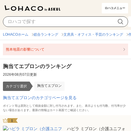
ロハコメニュー
胸当てエプロン
カテゴリ選択
LOHACOホーム
総合ランキング
文房具・オフィス・手芸のランキング
熊本地震の影響について
胸当てエプロンのランキング
2026年08月07日更新
胸当てエプロン
カテゴリ選択
胸当てエプロンのカテゴリページを見る
ポイント等は原則として税抜金額に対し付与されます。また、表示よりも付与数、付与率が少
ない場合があります。最新の情報はカート画面でご確認ください。
1
ハピラ ミプロン（介護ユニフォ