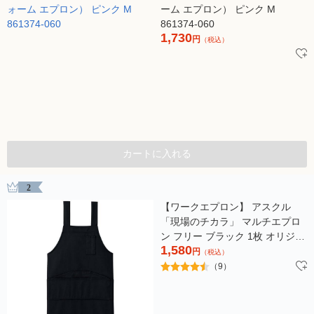
ーム エプロン） ピンク M
861374-060
1,730
円
（税込）
カートに入れる
2
【ワークエプロン】 アスクル
「現場のチカラ」 マルチエプロ
ン フリー ブラック 1枚 オリジナ
1,580
ル
円
（税込）
（9）