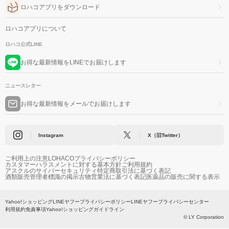
ロハコアプリをダウンロード
ロハコアプリについて
ロハコ公式LINE
お得な最新情報をLINEでお届けします
ニュースレター
お得な最新情報をメールでお届けします
Instagram
X（旧Twitter）
ご利用上の注意
LOHACOプライバシーポリシー
カスタマーハラスメントに対する基本方針
ご利用規約
アスクルのサイバーセキュリティ
特定商取引法に基づく表記
酒類販売管理者標識の掲示
古物営業法に基づく表記
医薬品の販売に関する表示
Yahoo!ショッピング
LINEヤフープライバシーポリシー
LINEヤフープライバシーセンター
利用規約
免責事項
Yahoo!ショッピングガイドライン
© LY Corporation