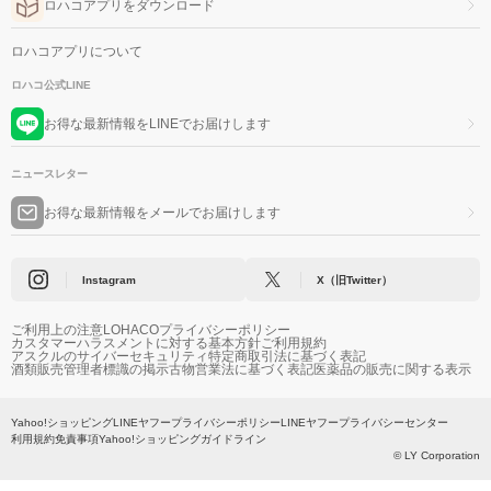
ロハコアプリをダウンロード
ロハコアプリについて
ロハコ公式LINE
お得な最新情報をLINEでお届けします
ニュースレター
お得な最新情報をメールでお届けします
Instagram
X（旧Twitter）
ご利用上の注意
LOHACOプライバシーポリシー
カスタマーハラスメントに対する基本方針
ご利用規約
アスクルのサイバーセキュリティ
特定商取引法に基づく表記
酒類販売管理者標識の掲示
古物営業法に基づく表記
医薬品の販売に関する表示
Yahoo!ショッピング
LINEヤフープライバシーポリシー
LINEヤフープライバシーセンター
利用規約
免責事項
Yahoo!ショッピングガイドライン
© LY Corporation