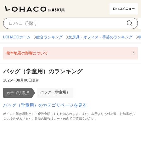
ロハコメニュー
バッグ（学童用）
カテゴリ選択
LOHACOホーム
総合ランキング
文房具・オフィス・手芸のランキング
熊本地震の影響について
バッグ（学童用）のランキング
2026年08月06日更新
バッグ（学童用）
カテゴリ選択
バッグ（学童用）のカテゴリページを見る
ポイント等は原則として税抜金額に対し付与されます。また、表示よりも付与数、付与率が少
ない場合があります。最新の情報はカート画面でご確認ください。