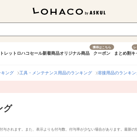
獲得はこちら
レ
トレット
ロハコセール
新着商品
オリジナル商品
クーポン
まとめ割
キ
ンキング
工具・メンテナンス用品のランキング
溶接用品のランキン
ング
付与されます。また、表示よりも付与数、付与率が少ない場合があります。最新の