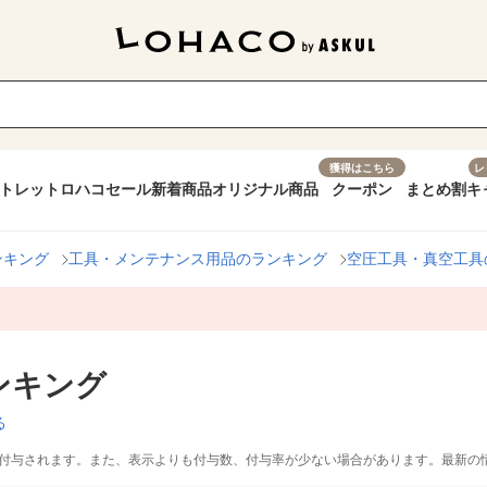
獲得はこちら
レ
トレット
ロハコセール
新着商品
オリジナル商品
クーポン
まとめ割
キ
ンキング
工具・メンテナンス用品のランキング
空圧工具・真空工具
ンキング
る
付与されます。また、表示よりも付与数、付与率が少ない場合があります。最新の