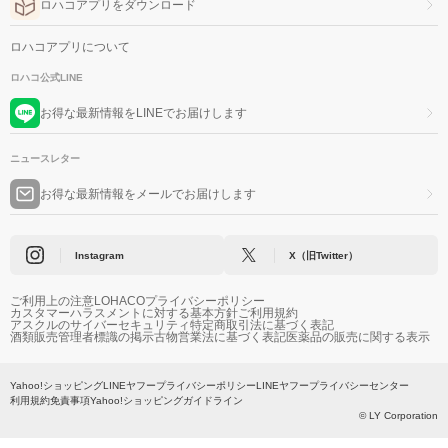
ロハコアプリをダウンロード
ロハコアプリについて
ロハコ公式LINE
お得な最新情報をLINEでお届けします
ニュースレター
お得な最新情報をメールでお届けします
Instagram
X（旧Twitter）
ご利用上の注意
LOHACOプライバシーポリシー
カスタマーハラスメントに対する基本方針
ご利用規約
アスクルのサイバーセキュリティ
特定商取引法に基づく表記
酒類販売管理者標識の掲示
古物営業法に基づく表記
医薬品の販売に関する表示
Yahoo!ショッピング
LINEヤフープライバシーポリシー
LINEヤフープライバシーセンター
利用規約
免責事項
Yahoo!ショッピングガイドライン
© LY Corporation