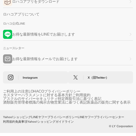
ロハコアプリをダウンロード
ロハコアプリについて
ロハコ公式LINE
お得な最新情報をLINEでお届けします
ニュースレター
お得な最新情報をメールでお届けします
Instagram
X（旧Twitter）
ご利用上の注意
LOHACOプライバシーポリシー
カスタマーハラスメントに対する基本方針
ご利用規約
アスクルのサイバーセキュリティ
特定商取引法に基づく表記
酒類販売管理者標識の掲示
古物営業法に基づく表記
医薬品の販売に関する表示
Yahoo!ショッピング
LINEヤフープライバシーポリシー
LINEヤフープライバシーセンター
利用規約
免責事項
Yahoo!ショッピングガイドライン
© LY Corporation