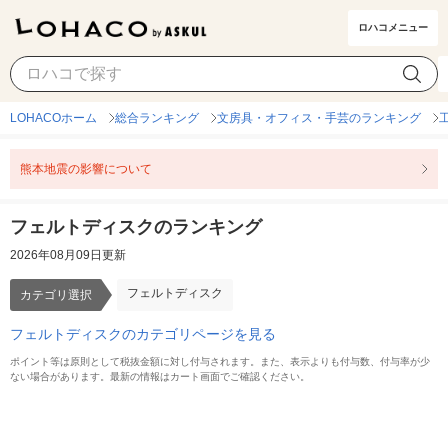
ロハコメニュー
フェルトディスク
カテゴリ選択
LOHACOホーム
総合ランキング
文房具・オフィス・手芸のランキング
熊本地震の影響について
フェルトディスクのランキング
2026年08月09日更新
フェルトディスク
カテゴリ選択
フェルトディスクのカテゴリページを見る
ポイント等は原則として税抜金額に対し付与されます。また、表示よりも付与数、付与率が少
ない場合があります。最新の情報はカート画面でご確認ください。