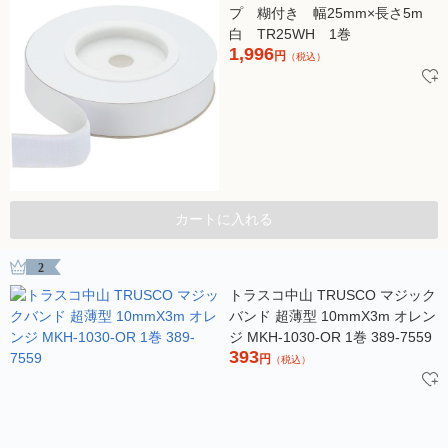
プ 糊付き 幅25mm×長さ5m
白 TR25WH 1巻
1,996
円
（税込）
カートに入れる
2
トラスコ中山 TRUSCO マジック
バンド 超薄型 10mmX3m オレン
ジ MKH-1030-OR 1巻 389-7559
393
円
（税込）