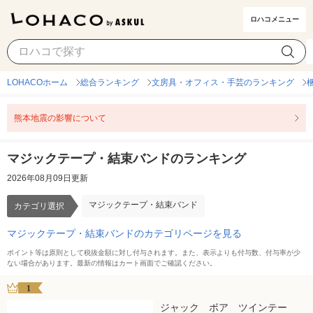
ロハコメニュー
マジックテープ・結束バンド
カテゴリ選択
LOHACOホーム
総合ランキング
文房具・オフィス・手芸のランキング
熊本地震の影響について
マジックテープ・結束バンドのランキング
2026年08月09日更新
マジックテープ・結束バンド
カテゴリ選択
マジックテープ・結束バンドのカテゴリページを見る
ポイント等は原則として税抜金額に対し付与されます。また、表示よりも付与数、付与率が少
ない場合があります。最新の情報はカート画面でご確認ください。
1
ジャック ボア ツインテー