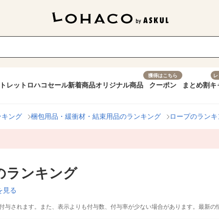
獲得はこちら
レ
トレット
ロハコセール
新着商品
オリジナル商品
クーポン
まとめ割
キ
ンキング
梱包用品・緩衝材・結束用品のランキング
ロープのランキ
のランキング
を見る
付与されます。また、表示よりも付与数、付与率が少ない場合があります。最新の