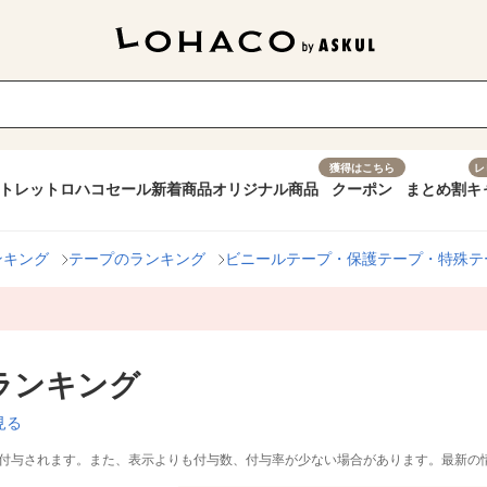
獲得はこちら
レ
トレット
ロハコセール
新着商品
オリジナル商品
クーポン
まとめ割
キ
ンキング
テープのランキング
ビニールテープ・保護テープ・特殊テ
ランキング
見る
付与されます。また、表示よりも付与数、付与率が少ない場合があります。最新の