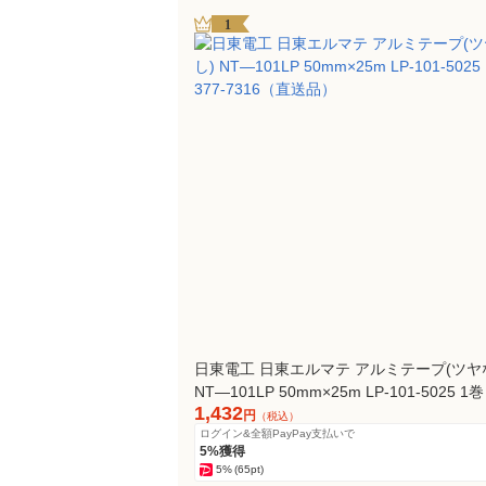
1
日東電工 日東エルマテ アルミテープ(ツヤ
NT―101LP 50mm×25m LP-101-5025 1巻 
1,432
7316（直送品）
円
（税込）
ログイン&全額PayPay支払いで
5%獲得
5%
(65pt)