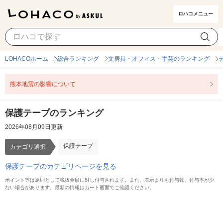
ロハコメニュー
保護テープ
カテゴリ選択
LOHACOホーム
総合ランキング
文房具・オフィス・手芸のランキング
熊本地震の影響について
保護テープのランキング
2026年08月09日更新
保護テープ
カテゴリ選択
保護テープのカテゴリページを見る
ポイント等は原則として税抜金額に対し付与されます。また、表示よりも付与数、付与率が少
ない場合があります。最新の情報はカート画面でご確認ください。