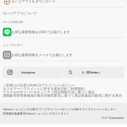
ロハコアプリをダウンロード
ロハコアプリについて
ロハコ公式LINE
お得な最新情報をLINEでお届けします
ニュースレター
お得な最新情報をメールでお届けします
Instagram
X（旧Twitter）
ご利用上の注意
LOHACOプライバシーポリシー
カスタマーハラスメントに対する基本方針
ご利用規約
アスクルのサイバーセキュリティ
特定商取引法に基づく表記
酒類販売管理者標識の掲示
古物営業法に基づく表記
医薬品の販売に関する表示
Yahoo!ショッピング
LINEヤフープライバシーポリシー
LINEヤフープライバシーセンター
利用規約
免責事項
Yahoo!ショッピングガイドライン
© LY Corporation