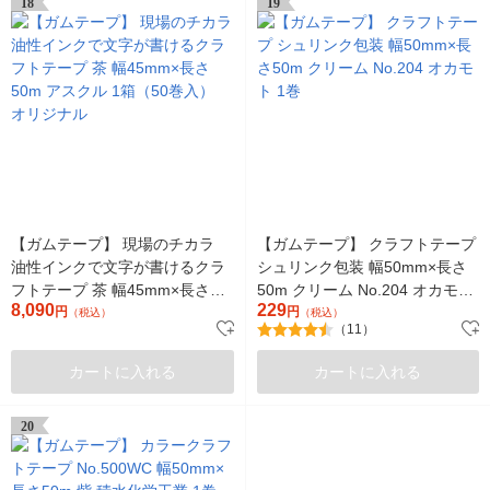
18
19
【ガムテープ】 現場のチカラ
【ガムテープ】 クラフトテープ
油性インクで文字が書けるクラ
シュリンク包装 幅50mm×長さ
フトテープ 茶 幅45mm×長さ
50m クリーム No.204 オカモト
8,090
229
50m アスクル 1箱（50巻入）
円
1巻
円
（税込）
（税込）
（11）
オリジナル
カートに入れる
カートに入れる
20