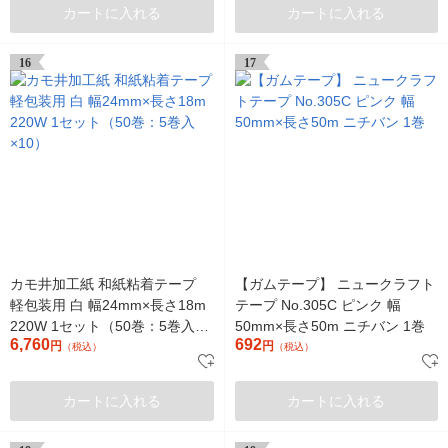
カートに入れる
カートに入れる
16
17
カモ井加工紙 和紙粘着テープ
【ガムテープ】 ニュークラフト
軽包装用 白 幅24mm×長さ18m
テープ No.305C ピンク 幅
220W 1セット（50巻：5巻入
50mm×長さ50m ニチバン 1巻
6,760
692
×10）
円
円
（税込）
（税込）
カートに入れる
カートに入れる