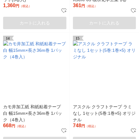
1,360
361
円
円
（税込）
（税込）
カートに入れる
カートに入れる
14
15
カモ井加工紙 和紙粘着テープ
アスクル クラフトテープ ラミ
白 幅15mm×長さ36m巻 1パッ
なし 1セット(5巻:1巻×5) オリジ
ク（4巻入）
ナル
668
748
円
円
（税込）
（税込）