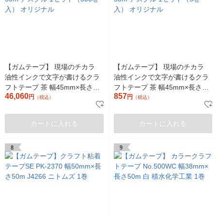
【ガムテープ】 現場のチカラ
【ガムテープ】 現場のチカラ
油性インクで文字が書けるクラ
油性インクで文字が書けるクラ
フトテープ 茶 幅45mm×長さ
フトテープ 茶 幅45mm×長さ
46,060
857
50m アスクル 1セット（300巻
円
50m アスクル 1セット（5巻
円
（税込）
（税込）
入） オリジナル
入） オリジナル
カートに入れる
カートに入れる
8
9