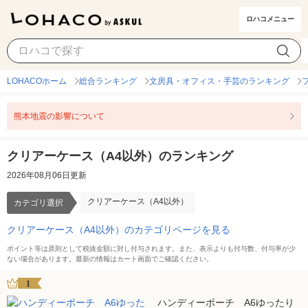
ロハコメニュー
クリアーケース（A4以外）
カテゴリ選択
LOHACOホーム
総合ランキング
文房具・オフィス・手芸のランキング
熊本地震の影響について
クリアーケース（A4以外）のランキング
2026年08月06日更新
クリアーケース（A4以外）
カテゴリ選択
クリアーケース（A4以外）のカテゴリページを見る
ポイント等は原則として税抜金額に対し付与されます。また、表示よりも付与数、付与率が少
ない場合があります。最新の情報はカート画面でご確認ください。
1
ハンディーポーチ A6ゆったり