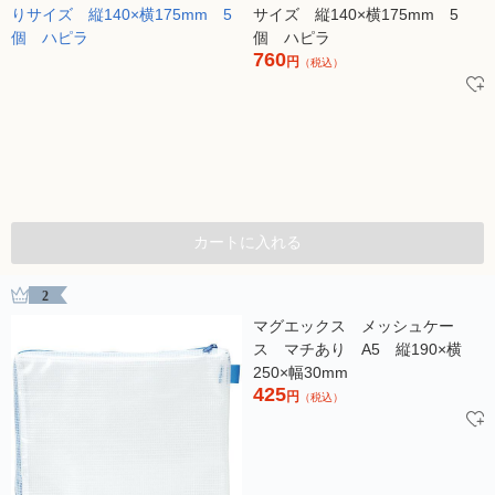
サイズ 縦140×横175mm 5
個 ハピラ
760
円
（税込）
カートに入れる
2
マグエックス メッシュケー
ス マチあり A5 縦190×横
250×幅30mm
425
円
（税込）