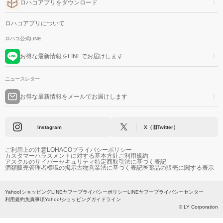
ロハコアプリをダウンロード
ロハコアプリについて
ロハコ公式LINE
お得な最新情報をLINEでお届けします
ニュースレター
お得な最新情報をメールでお届けします
Instagram
X（旧Twitter）
ご利用上の注意
LOHACOプライバシーポリシー
カスタマーハラスメントに対する基本方針
ご利用規約
アスクルのサイバーセキュリティ
特定商取引法に基づく表記
酒類販売管理者標識の掲示
古物営業法に基づく表記
医薬品の販売に関する表示
Yahoo!ショッピング
LINEヤフープライバシーポリシー
LINEヤフープライバシーセンター
利用規約
免責事項
Yahoo!ショッピングガイドライン
© LY Corporation