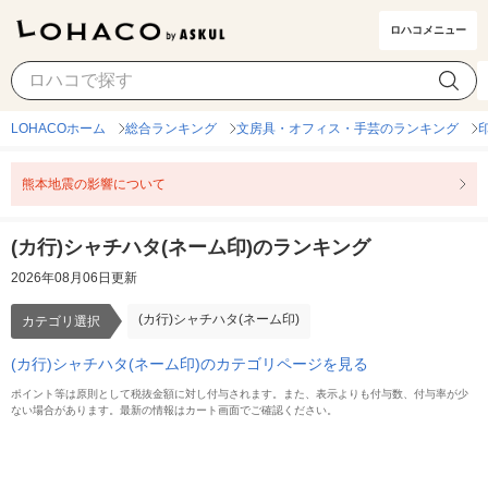
ロハコメニュー
(カ行)シャチハタ(ネーム印)
カテゴリ選択
LOHACOホーム
総合ランキング
文房具・オフィス・手芸のランキング
熊本地震の影響について
(カ行)シャチハタ(ネーム印)のランキング
2026年08月06日更新
(カ行)シャチハタ(ネーム印)
カテゴリ選択
(カ行)シャチハタ(ネーム印)のカテゴリページを見る
ポイント等は原則として税抜金額に対し付与されます。また、表示よりも付与数、付与率が少
ない場合があります。最新の情報はカート画面でご確認ください。