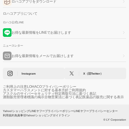
ロハコアプリをダウンロード
ロハコアプリについて
ロハコ公式LINE
お得な最新情報をLINEでお届けします
ニュースレター
お得な最新情報をメールでお届けします
Instagram
X（旧Twitter）
ご利用上の注意
LOHACOプライバシーポリシー
カスタマーハラスメントに対する基本方針
ご利用規約
アスクルのサイバーセキュリティ
特定商取引法に基づく表記
酒類販売管理者標識の掲示
古物営業法に基づく表記
医薬品の販売に関する表示
Yahoo!ショッピング
LINEヤフープライバシーポリシー
LINEヤフープライバシーセンター
利用規約
免責事項
Yahoo!ショッピングガイドライン
© LY Corporation