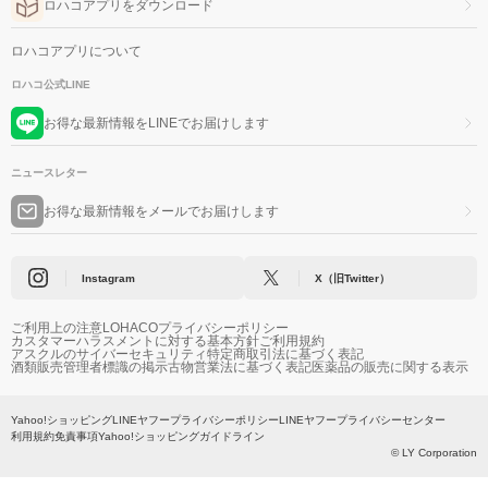
ロハコアプリをダウンロード
ロハコアプリについて
ロハコ公式LINE
お得な最新情報をLINEでお届けします
ニュースレター
お得な最新情報をメールでお届けします
Instagram
X（旧Twitter）
ご利用上の注意
LOHACOプライバシーポリシー
カスタマーハラスメントに対する基本方針
ご利用規約
アスクルのサイバーセキュリティ
特定商取引法に基づく表記
酒類販売管理者標識の掲示
古物営業法に基づく表記
医薬品の販売に関する表示
Yahoo!ショッピング
LINEヤフープライバシーポリシー
LINEヤフープライバシーセンター
利用規約
免責事項
Yahoo!ショッピングガイドライン
© LY Corporation