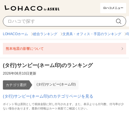
ロハコメニュー
(タ行)サンビー(ネーム印)
カテゴリ選択
LOHACOホーム
総合ランキング
文房具・オフィス・手芸のランキング
熊本地震の影響について
(タ行)サンビー(ネーム印)のランキング
2026年08月10日更新
(タ行)サンビー(ネーム印)
カテゴリ選択
(タ行)サンビー(ネーム印)のカテゴリページを見る
ポイント等は原則として税抜金額に対し付与されます。また、表示よりも付与数、付与率が少
ない場合があります。最新の情報はカート画面でご確認ください。