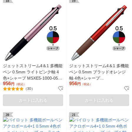
18
19
ジェットストリーム4＆1 多機能
ジェットストリーム4＆1 多機能
ペン 0.5mm ライトピンク軸 4
ペン 0.5mm ブラッドオレンジ
色+シャープ MSXE5-1000-05
軸 4色+シャープ
956
956
三菱鉛筆uni
円
MSXE510005.38 三菱鉛筆uni
円
（税込）
（税込）
（30）
カートに入れる
カートに入れる
20
21