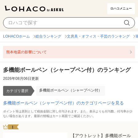
ロハコメニュー
多機能ボールペン（シャープペン付）
カテゴリ選択
LOHACOホーム
総合ランキング
文房具・オフィス・手芸のランキング
熊本地震の影響について
多機能ボールペン（シャープペン付）のランキング
2026年08月06日更新
多機能ボールペン（シャープペン付）
カテゴリ選択
多機能ボールペン（シャープペン付）のカテゴリページを見る
ポイント等は原則として税抜金額に対し付与されます。また、表示よりも付与数、付与率が少
ない場合があります。最新の情報はカート画面でご確認ください。
1
【アウトレット】多機能ボール