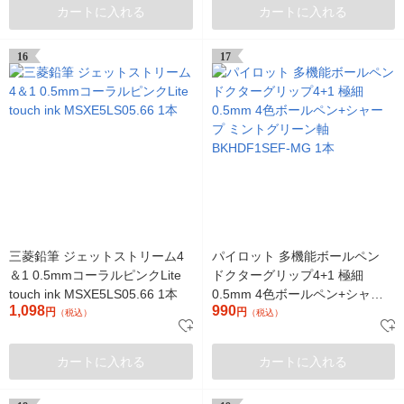
カートに入れる
カートに入れる
16
17
三菱鉛筆 ジェットストリーム4
パイロット 多機能ボールペン
＆1 0.5mmコーラルピンクLite
ドクターグリップ4+1 極細
touch ink MSXE5LS05.66 1本
0.5mm 4色ボールペン+シャー
1,098
990
円
プ ミントグリーン軸
円
（税込）
（税込）
BKHDF1SEF-MG 1本
カートに入れる
カートに入れる