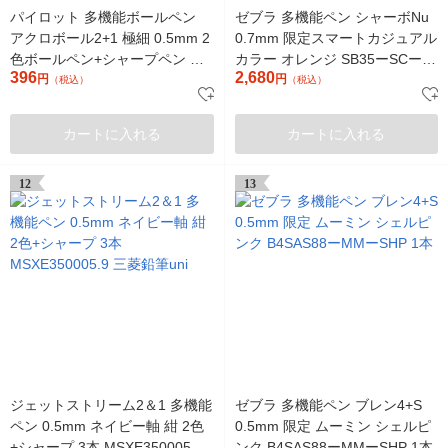
パイロット 多機能ボールペン
ゼブラ 多機能ペン シャーボNu
アクロボール2+1 極細 0.5mm 2
0.7mm 限定スマートカジュアル
色ボールペン+シャープペン ラ
カラー オレンジ SB35ーSCー
396
2,680
イトブルー軸 BKHAB-40EF-LB
円
OR 1本
円
（税込）
（税込）
1本
カートに入れる
カートに入れる
12
13
ジェットストリーム2＆1 多機能
ゼブラ 多機能ペン ブレン4+S
ペン 0.5mm ネイビー軸 紺 2色
0.5mm 限定 ムーミン シェルピ
+シャープ 3本 MSXE350005.9
ンク B4SAS88ーMMーSHP 1本