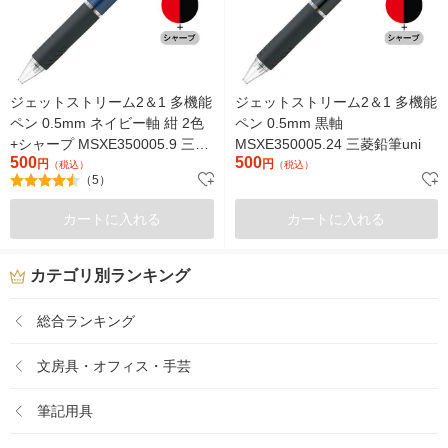
ジェットストリーム2＆1 多機能
ジェットストリーム2＆1 多機能
ペン 0.5mm ネイビー軸 紺 2色
ペン 0.5mm 黒軸
+シャープ MSXE350005.9 三菱
MSXE350005.24 三菱鉛筆uni
500
500
鉛筆uni
円
円
（税込）
（税込）
（5）
カートに入れる
カートに入れる
カテゴリ別ランキング
総合ランキング
文房具・オフィス・手芸
筆記用具