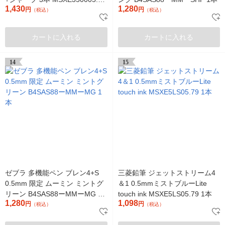
1,430
1,280
三菱鉛筆uni
円
円
（税込）
（税込）
カートに入れる
カートに入れる
14
15
ゼブラ 多機能ペン ブレン4+S
三菱鉛筆 ジェットストリーム4
0.5mm 限定 ムーミン ミントグ
＆1 0.5mmミストブルーLite
リーン B4SAS88ーMMーMG 1
touch ink MSXE5LS05.79 1本
1,280
1,098
本
円
円
（税込）
（税込）