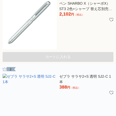
ペン SHARBO X（シャーボX）
ST3 2色+シャープ 替え芯別売り
2,102
シルバー軸 SB14-S 1本 ゼブラ
円
（税込）
カートに入れる
2
ゼブラ サラサ2+S 透明 SJ2-C 1
本
388
円
（税込）