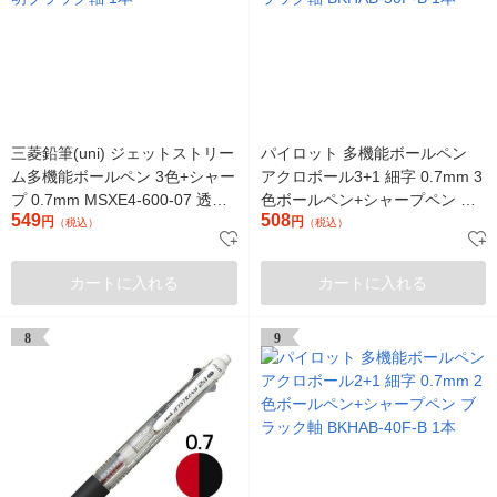
三菱鉛筆(uni) ジェットストリー
パイロット 多機能ボールペン
ム多機能ボールペン 3色+シャー
アクロボール3+1 細字 0.7mm 3
プ 0.7mm MSXE4-600-07 透明
色ボールペン+シャープペン ブ
549
508
ブラック軸 1本
円
ラック軸 BKHAB-50F-B 1本
円
（税込）
（税込）
カートに入れる
カートに入れる
8
9