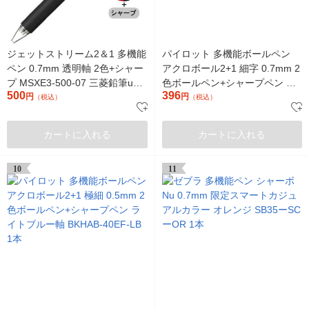
ジェットストリーム2＆1 多機能
パイロット 多機能ボールペン
ペン 0.7mm 透明軸 2色+シャー
アクロボール2+1 細字 0.7mm 2
プ MSXE3-500-07 三菱鉛筆uni
色ボールペン+シャープペン ブ
500
396
ユニ
円
ラック軸 BKHAB-40F-B 1本
円
（税込）
（税込）
カートに入れる
カートに入れる
10
11