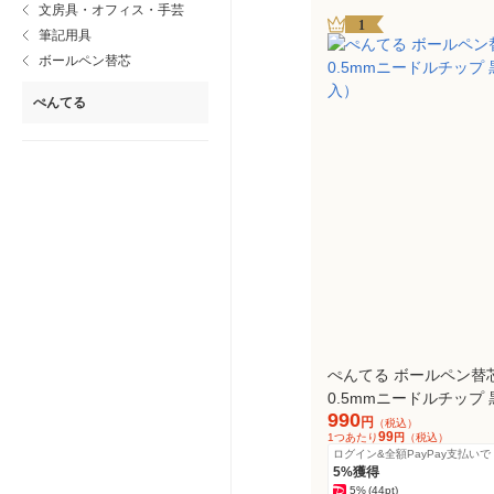
文房具・オフィス・手芸
1
筆記用具
ボールペン替芯
ぺんてる
ぺんてる ボールペン替
0.5mmニードルチップ 黒
990
入）
円
（税込）
99
1つあたり
円
（税込）
ログイン&全額PayPay支払いで
5%獲得
5%
(44pt)