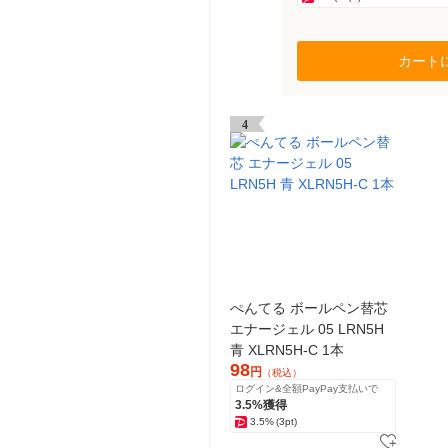
カート
4
ぺんてる ボールペン替芯
エナージェル 05 LRN5H
青 XLRN5H-C 1本
98
円
（税込）
ログイン&全額PayPay支払いで
3.5%獲得
3.5%
(3pt)