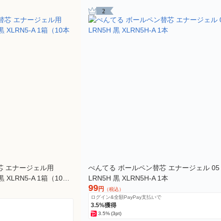
2
芯 エナージェル用
ぺんてる ボールペン替芯 エナージェル 05
 XLRN5-A 1箱（10本
LRN5H 黒 XLRN5H-A 1本
99
円
（税込）
ログイン&全額PayPay支払いで
3.5%獲得
3.5%
(3pt)