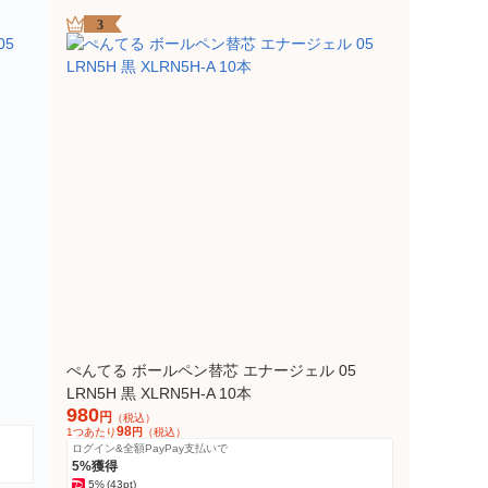
3
ぺんてる ボールペン替芯 エナージェル 05
LRN5H 黒 XLRN5H-A 10本
980
円
（税込）
98
1つあたり
円
（税込）
ログイン&全額PayPay支払いで
5%獲得
5%
(43pt)