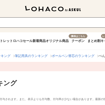
獲得はこちら
レ
トレット
ロハコセール
新着商品
オリジナル商品
クーポン
まとめ割
キ
ンキング
筆記用具のランキング
ボールペン替芯のランキング
ぺ
キング
付与されます。また、表示よりも付与数、付与率が少ない場合があります。最新の