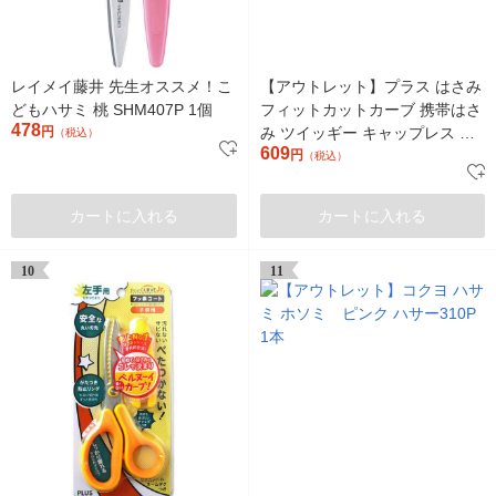
レイメイ藤井 先生オススメ！こ
【アウトレット】プラス はさみ
どもハサミ 桃 SHM407P 1個
フィットカットカーブ 携帯はさ
478
円
み ツイッギー キャップレス ベ
（税込）
609
ビーピンク 36688 1個
円
（税込）
カートに入れる
カートに入れる
10
11