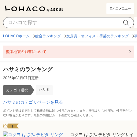
ロハコメニュー
ハサミ
カテゴリ選択
LOHACOホーム
総合ランキング
文房具・オフィス・手芸のランキング
熊本地震の影響について
ハサミのランキング
2026年08月07日更新
ハサミ
カテゴリ選択
ハサミのカテゴリページを見る
ポイント等は原則として税抜金額に対し付与されます。また、表示よりも付与数、付与率が少
ない場合があります。最新の情報はカート画面でご確認ください。
1
コクヨ はさみ テピタ リングサイ