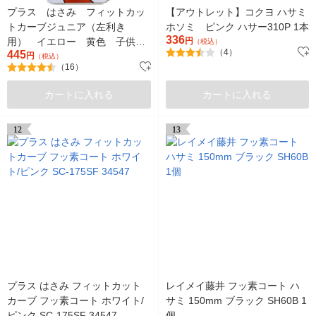
プラス はさみ フィットカッ
【アウトレット】コクヨ ハサミ
トカーブジュニア（左利き
ホソミ ピンク ハサー310P 1本
336
用） イエロー 黄色 子供
円
（税込）
（4）
445
用 SC-145ML 34673
円
（税込）
（16）
カートに入れる
カートに入れる
12
13
プラス はさみ フィットカット
レイメイ藤井 フッ素コート ハ
カーブ フッ素コート ホワイト/
サミ 150mm ブラック SH60B 1
ピンク SC-175SF 34547
個