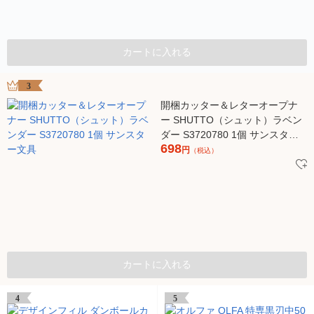
カートに入れる
3
開梱カッター＆レターオープナ
ー SHUTTO（シュット）ラベン
ダー S3720780 1個 サンスター
698
文具
円
（税込）
カートに入れる
4
5