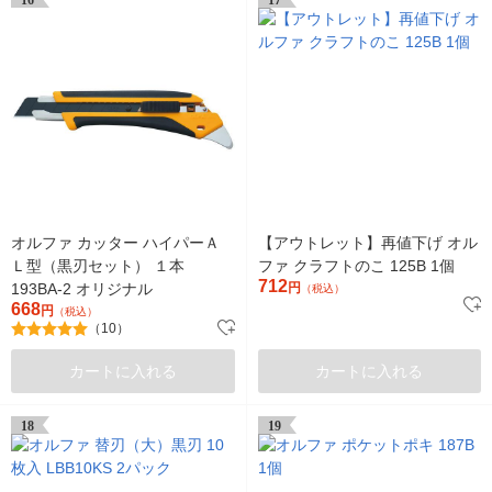
16
17
オルファ カッター ハイパーＡ
【アウトレット】再値下げ オル
Ｌ型（黒刃セット） １本
ファ クラフトのこ 125B 1個
712
193BA-2 オリジナル
円
（税込）
668
円
（税込）
（10）
カートに入れる
カートに入れる
18
19