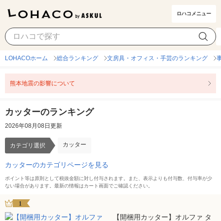
ロハコメニュー
カッター
カテゴリ選択
LOHACOホーム
総合ランキング
文房具・オフィス・手芸のランキング
熊本地震の影響について
カッターのランキング
2026年08月08日更新
カッター
カテゴリ選択
カッターのカテゴリページを見る
ポイント等は原則として税抜金額に対し付与されます。また、表示よりも付与数、付与率が少
ない場合があります。最新の情報はカート画面でご確認ください。
1
【開梱用カッター】オルファ タ