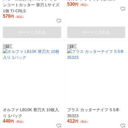
530
ンコートカッター 替刃 Lサイズ
円
（税込）
1個 TI-CRL5
570
円
（税込）
カートに入れる
カートに入れる
12
13
オルファ LB10K 替刃大 10枚入
プラス カッターナイフ S 5本
り 1パック
35323
440
412
円
円
（税込）
（税込）