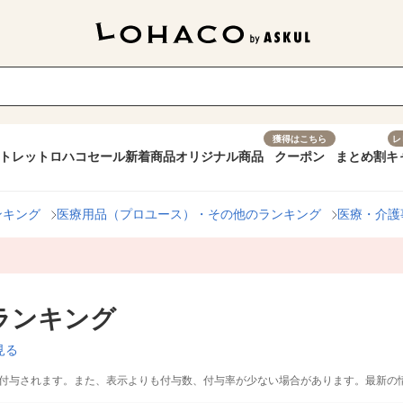
獲得はこちら
レ
トレット
ロハコセール
新着商品
オリジナル商品
クーポン
まとめ割
キ
ンキング
医療用品（プロユース）・その他のランキング
医療・介護
ランキング
見る
付与されます。また、表示よりも付与数、付与率が少ない場合があります。最新の